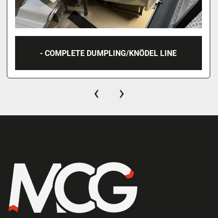
- COMPLETE DUMPLING/KNÖDEL LINE
‹
›