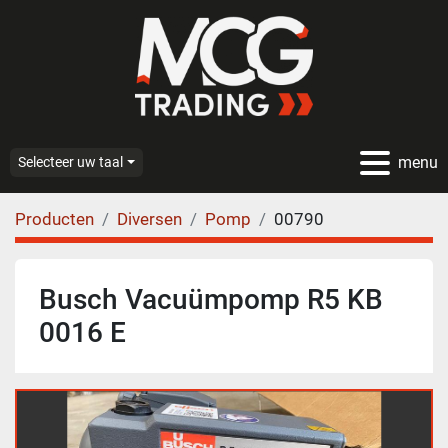
menu
Selecteer uw taal
Producten
Diversen
Pomp
00790
Busch Vacuümpomp R5 KB
0016 E