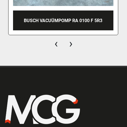
BUSCH VACUÜMPOMP RA 0100 F 5R3
‹
›