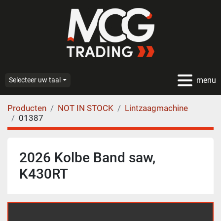
menu
Selecteer uw taal
Producten
NOT IN STOCK
Lintzaagmachine
01387
2026 Kolbe Band saw,
K430RT