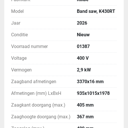
Model
Band saw, K430RT
Jaar
2026
Conditie
Nieuw
Voorraad nummer
01387
Voltage
400 V
Vermogen
2,9 kW
Zaagband afmetingen
3370x16 mm
Afmetingen (mm) LxBxH
935x1015x1978
Zaagkant doorgang (max.)
405 mm
Zaaghoogte doorgang (max.)
367 mm