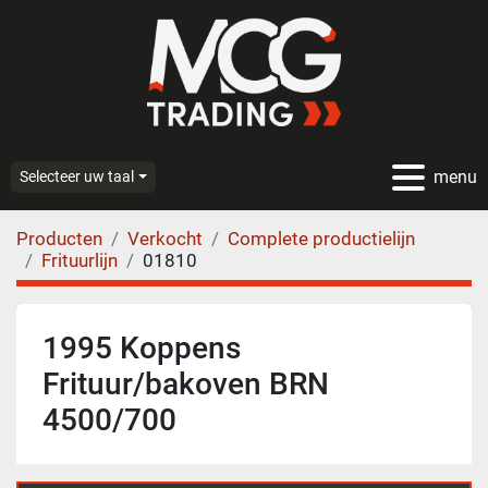
menu
Selecteer uw taal
Producten
Verkocht
Complete productielijn
Frituurlijn
01810
1995 Koppens
Frituur/bakoven BRN
4500/700