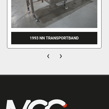
1993 NN TRANSPORTBAND
‹
›