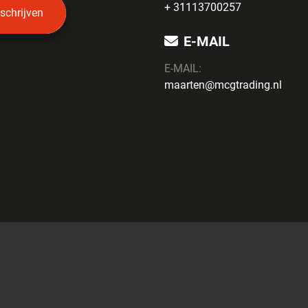
+ 31113700257
nschrijven
E-MAIL
E-MAIL:
maarten@mcgtrading.nl