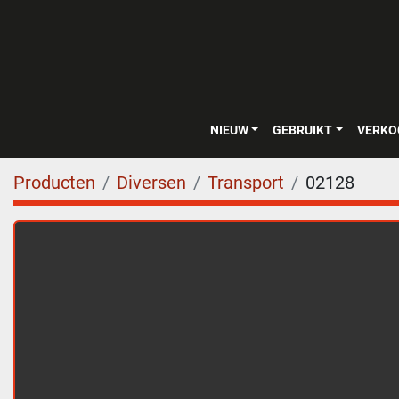
NIEUW
GEBRUIKT
VERK
Producten
Diversen
Transport
02128