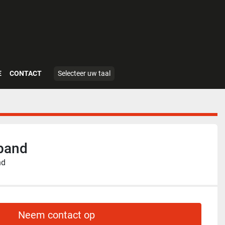
E
CONTACT
Selecteer uw taal
band
nd
Neem contact op