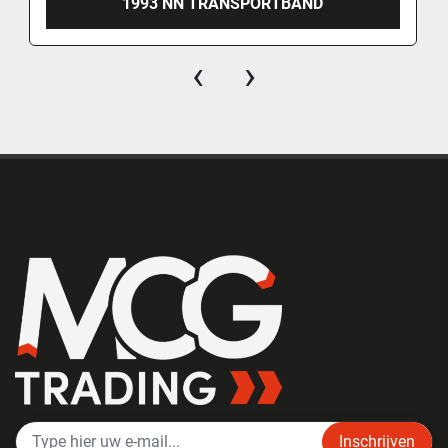
1993 NN TRANSPORTBAND
‹
›
Inschrijven