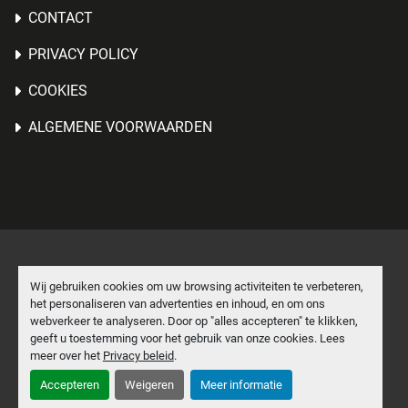
CONTACT
PRIVACY POLICY
COOKIES
ALGEMENE VOORWAARDEN
Cookies beheren
Wij gebruiken cookies om uw browsing activiteiten te verbeteren,
het personaliseren van advertenties en inhoud, en om ons
Machinio System
website door
Machinio
webverkeer te analyseren. Door op "alles accepteren" te klikken,
geeft u toestemming voor het gebruik van onze cookies. Lees
facebook
linkedin
meer over het
Privacy beleid
.
Accepteren
Weigeren
Meer informatie