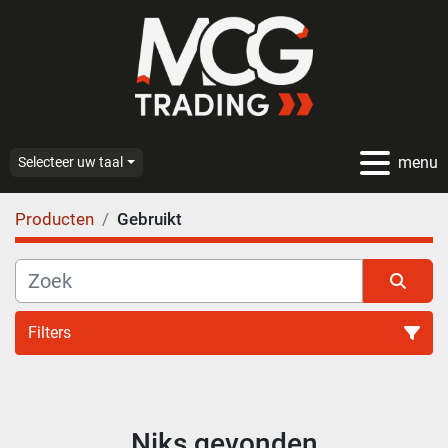
menu
Selecteer uw taal
Producten
Gebruikt
Filters
Alle categoriën
Niks gevonden
Sorteren op