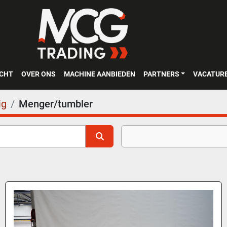
OCHT
OVER ONS
MACHINE AANBIEDEN
PARTNERS
VACATUR
ig
Menger/tumbler