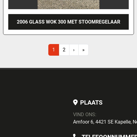
2006 GLASS WOK 300 MET STOOMREGELAAR
1
2
›
»
PLAATS
VIND ONS:
Amfoor 6, 4421 SE Kapelle, N