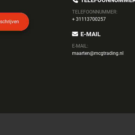
TELEFOONNUMME
TELEFOONNUMMER:
+ 31113700257
nschrijven
E-MAIL
E-MAIL:
maarten@mcgtrading.nl