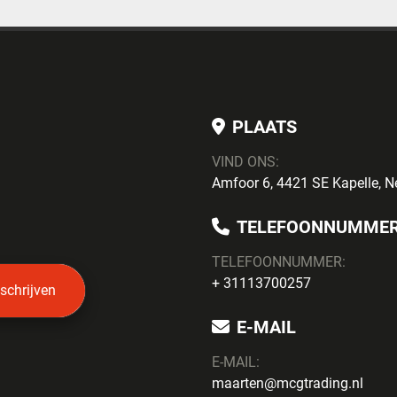
PLAATS
VIND ONS:
Amfoor 6, 4421 SE Kapelle, N
TELEFOONNUMME
TELEFOONNUMMER:
+ 31113700257
nschrijven
E-MAIL
E-MAIL:
maarten@mcgtrading.nl