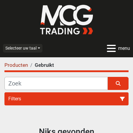
menu
Selecteer uw taal
Producten
Gebruikt
Filters
Alle categoriën
Niks gevonden
Sorteren op