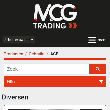
menu
Selecteer uw taal
Producten
Gebruikt
AGF
Filters
Diversen
AGF (4)
Sorteren op