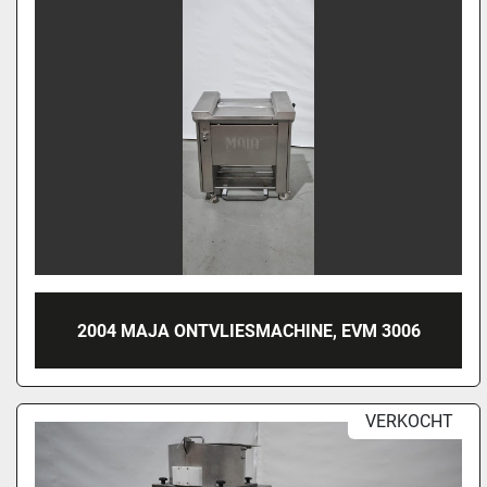
2004 MAJA ONTVLIESMACHINE, EVM 3006
VERKOCHT