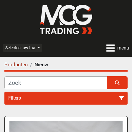
menu
Selecteer uw taal
Producten
Nieuw
Filters
Alle categoriën
Sorteren op