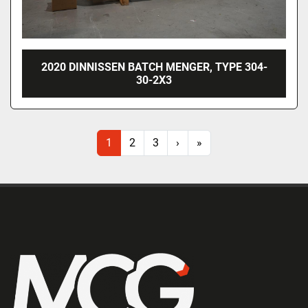
2020 DINNISSEN BATCH MENGER, TYPE 304-
30-2X3
1
2
3
›
»