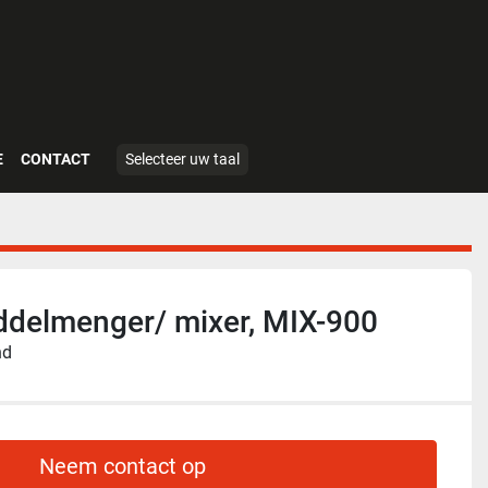
E
CONTACT
Selecteer uw taal
delmenger/ mixer, MIX-900
nd
Neem contact op