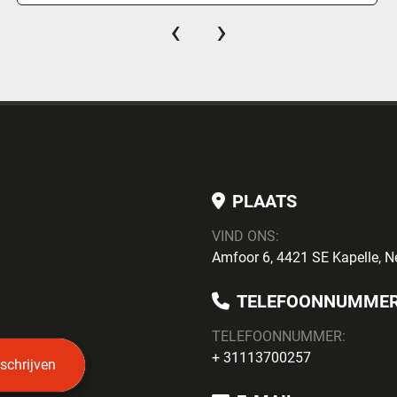
‹
›
PLAATS
VIND ONS:
Amfoor 6, 4421 SE Kapelle, N
TELEFOONNUMME
TELEFOONNUMMER:
+ 31113700257
nschrijven