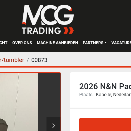
OCHT
OVER ONS
MACHINE AANBIEDEN
PARTNERS
VACATUR
/tumbler
00873
2026 N&N Pad
Plaats:
Kapelle, Nederla