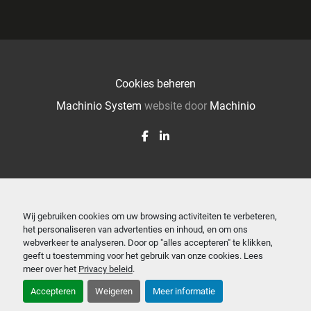
Cookies beheren
Machinio System
website door
Machinio
facebook
linkedin
Wij gebruiken cookies om uw browsing activiteiten te verbeteren,
het personaliseren van advertenties en inhoud, en om ons
webverkeer te analyseren. Door op "alles accepteren" te klikken,
geeft u toestemming voor het gebruik van onze cookies. Lees
meer over het
Privacy beleid
.
Accepteren
Weigeren
Meer informatie