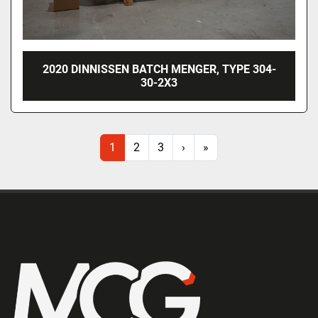
2020 DINNISSEN BATCH MENGER, TYPE 304-
30-2X3
1
2
3
›
»