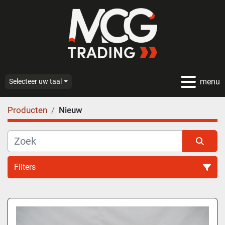
menu
Selecteer uw taal
Producten
Nieuw
Filters
Alle categoriën
Sorteren op