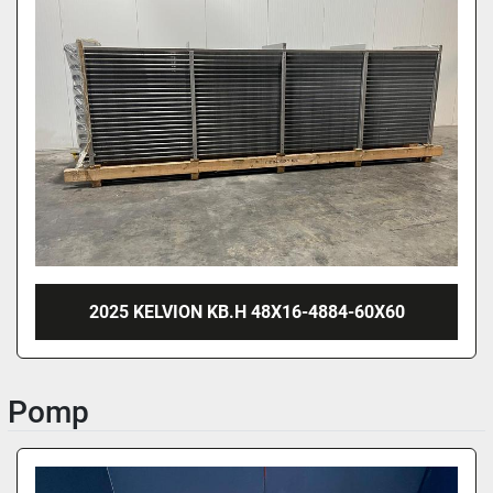
2025 KELVION KB.H 48X16-4884-60X60
Pomp