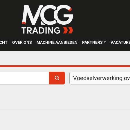
OCHT
OVER ONS
MACHINE AANBIEDEN
PARTNERS
VACATUR
Voedselverwerking ove