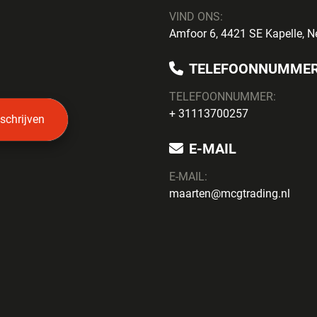
VIND ONS:
Amfoor 6, 4421 SE Kapelle, N
TELEFOONNUMME
TELEFOONNUMMER:
+ 31113700257
nschrijven
E-MAIL
E-MAIL:
maarten@mcgtrading.nl