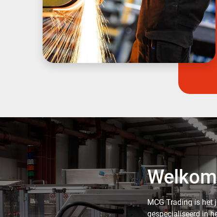
Welkom
MCG Trading is het j
gespecialiseerd in he