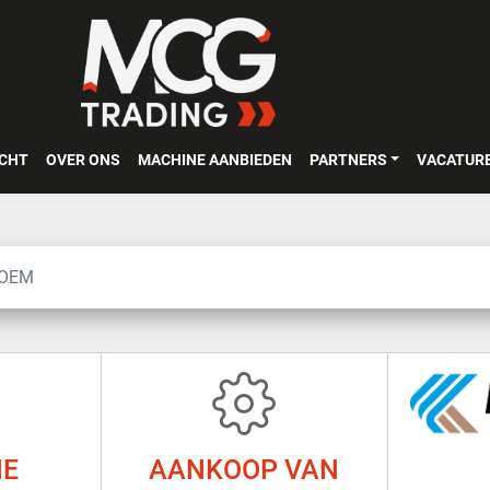
OCHT
OVER ONS
MACHINE AANBIEDEN
PARTNERS
VACATUR
NE
AANKOOP VAN