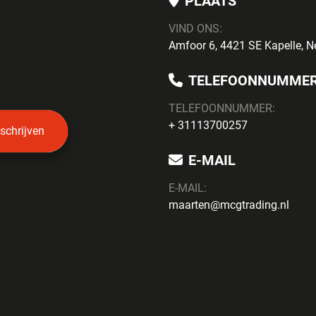
PLAATS
VIND ONS:
Amfoor 6, 4421 SE Kapelle, N
TELEFOONNUMME
TELEFOONNUMMER:
+ 31113700257
nschrijven
E-MAIL
E-MAIL:
maarten@mcgtrading.nl