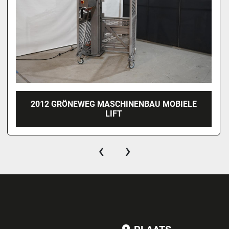
2004 RÜHLE SR 3 DICER
‹
›