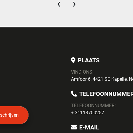
‹
›
PLAATS
VIND ONS:
Amfoor 6, 4421 SE Kapelle, N
TELEFOONNUMME
TELEFOONNUMMER:
+ 31113700257
nschrijven
E-MAIL