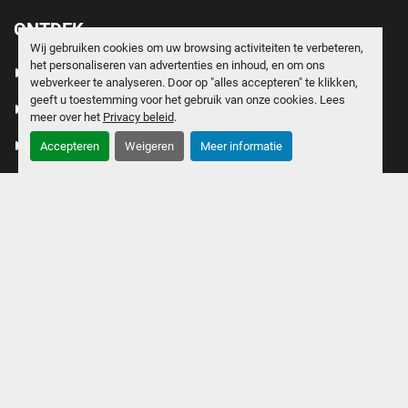
ONTDEK
Wij gebruiken cookies om uw browsing activiteiten te verbeteren,
het personaliseren van advertenties en inhoud, en om ons
PRODUCTEN
webverkeer te analyseren. Door op "alles accepteren" te klikken,
geeft u toestemming voor het gebruik van onze cookies. Lees
VERKOCHT
meer over het
Privacy beleid
.
OVER ONS
Accepteren
Weigeren
Meer informatie
MACHINE AANBIEDEN
VACATURE
CONTACT
PRIVACY POLICY
COOKIES
ALGEMENE VOORWAARDEN