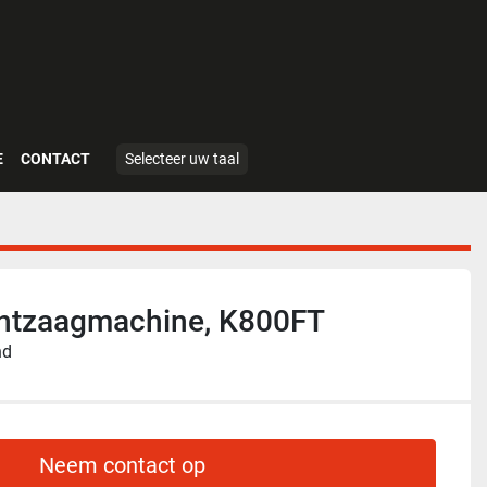
E
CONTACT
Selecteer uw taal
intzaagmachine, K800FT
nd
Neem contact op