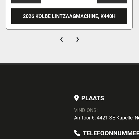
NE, K440H
2026 KOLBE LINTZAAGMACHINE
‹
›
PLAATS
VIND ONS:
Amfoor 6, 4421 SE Kapelle, N
TELEFOONNUMME