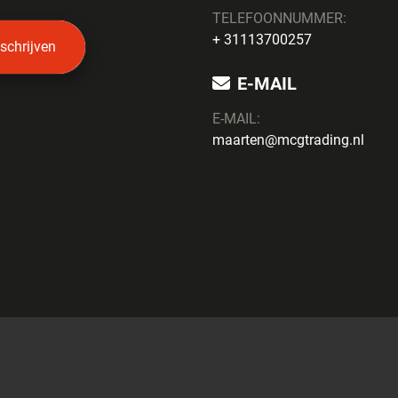
TELEFOONNUMMER:
+ 31113700257
nschrijven
E-MAIL
E-MAIL:
maarten@mcgtrading.nl