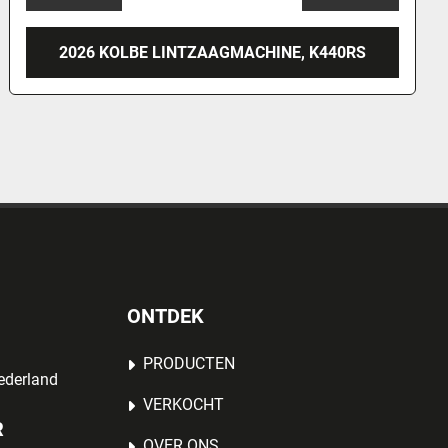
, K440RS
2026 KOLBE BAND SAW, K43
ONTDEK
PRODUCTEN
ederland
VERKOCHT
R
OVER ONS