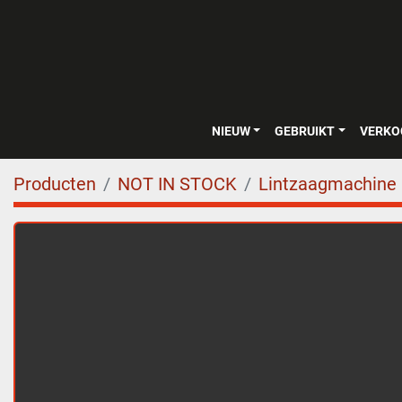
NIEUW
GEBRUIKT
VERK
Producten
NOT IN STOCK
Lintzaagmachine