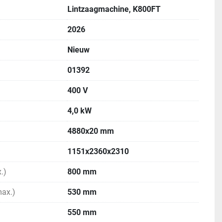
Lintzaagmachine, K800FT
2026
Nieuw
01392
400 V
4,0 kW
4880x20 mm
1151x2360x2310
.)
800 mm
ax.)
530 mm
550 mm