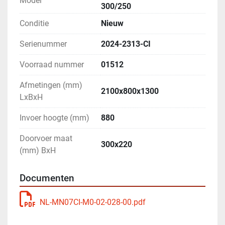
Model
300/250
Conditie
Nieuw
Serienummer
2024-2313-CI
Voorraad nummer
01512
Afmetingen (mm)
2100x800x1300
LxBxH
Invoer hoogte (mm)
880
Doorvoer maat
300x220
(mm) BxH
Documenten
NL-MN07CI-M0-02-028-00.pdf