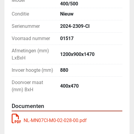
Model
400/500
Conditie
Nieuw
Serienummer
2024-2309-CI
Voorraad nummer
01517
Afmetingen (mm)
1200x900x1470
LxBxH
Invoer hoogte (mm)
880
Doorvoer maat
400x470
(mm) BxH
Documenten
NL-MN07CI-M0-02-028-00.pdf