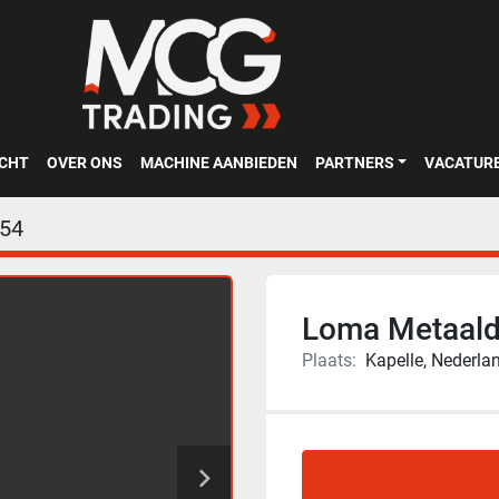
OCHT
OVER ONS
MACHINE AANBIEDEN
PARTNERS
VACATUR
54
Loma Metaalde
Plaats:
Kapelle, Nederla