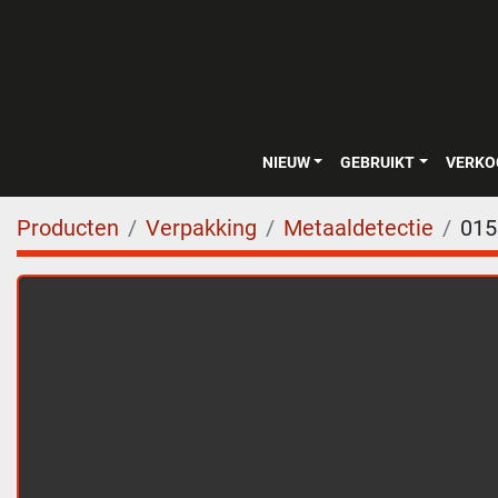
NIEUW
GEBRUIKT
VERK
Producten
Verpakking
Metaaldetectie
015