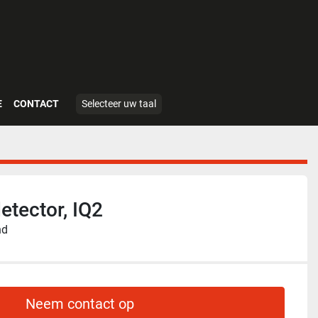
E
CONTACT
Selecteer uw taal
tector, IQ2
nd
Neem contact op