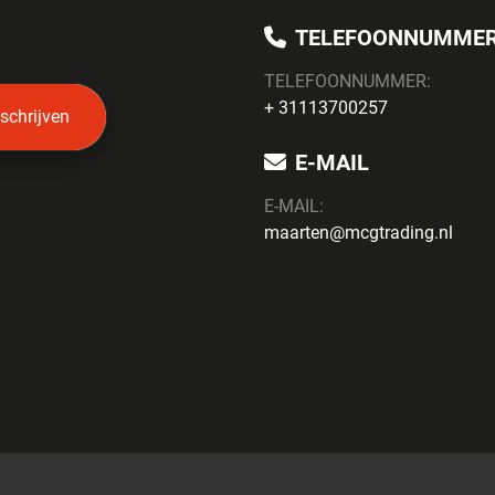
TELEFOONNUMME
TELEFOONNUMMER:
+ 31113700257
nschrijven
E-MAIL
E-MAIL:
maarten@mcgtrading.nl