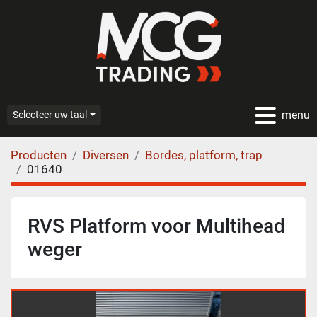
menu
Selecteer uw taal
Producten
Diversen
Bordes, platform, trap
01640
RVS Platform voor Multihead
weger