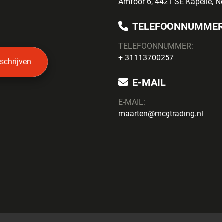
Amfoor 6, 4421 SE Kapelle, N
TELEFOONNUMME
TELEFOONNUMMER:
+ 31113700257
nschrijven
E-MAIL
E-MAIL:
maarten@mcgtrading.nl