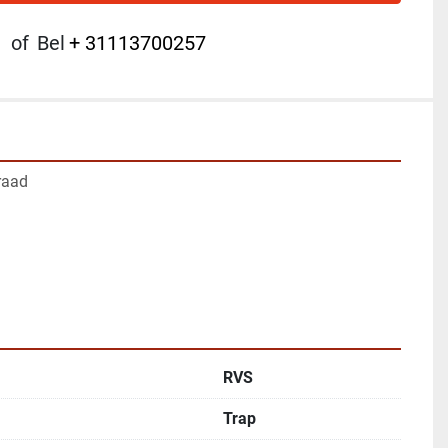
of
Bel
+ 31113700257
raad
RVS
Trap