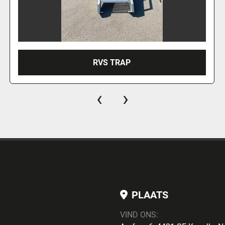
RVS TRAP
‹
›
PLAATS
VIND ONS: