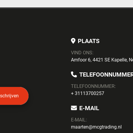
PLAATS
VIND ONS:
Amfoor 6, 4421 SE Kapelle, N
TELEFOONNUMME
TELEFOONNUMMER:
+ 31113700257
nschrijven
E-MAIL
E-MAIL:
maarten@mcgtrading.nl