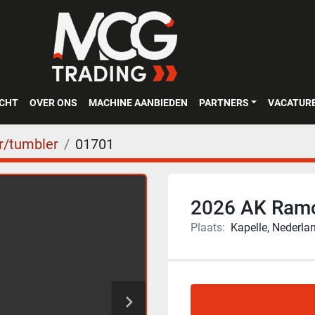
OCHT
OVER ONS
MACHINE AANBIEDEN
PARTNERS
VACATUR
/tumbler
01701
2026 AK Ram
Plaats:
Kapelle, Nederla