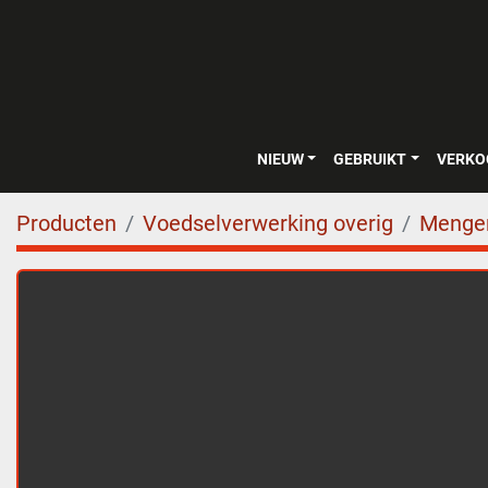
NIEUW
GEBRUIKT
VERK
Producten
Voedselverwerking overig
Menger