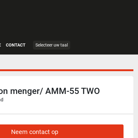
E
CONTACT
Selecteer uw taal
on menger/ AMM-55 TWO
nd
Neem contact op