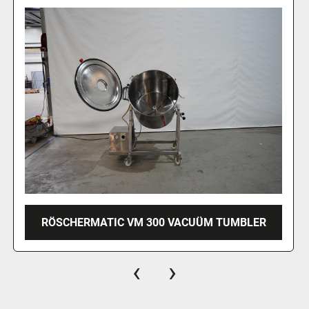
2021 LAKIDIS PADDLEMENGER/MIXER, PL-300
‹
›