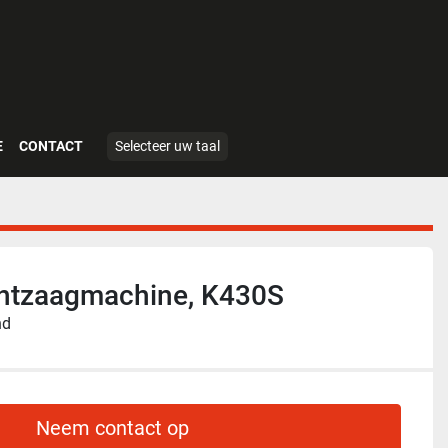
E
CONTACT
Selecteer uw taal
intzaagmachine, K430S
nd
Neem contact op