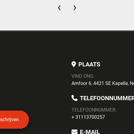
‹
›
PLAATS
VIND ONS:
Amfoor 6, 4421 SE Kapelle, N
TELEFOONNUMME
TELEFOONNUMMER:
+ 31113700257
nschrijven
E-MAIL