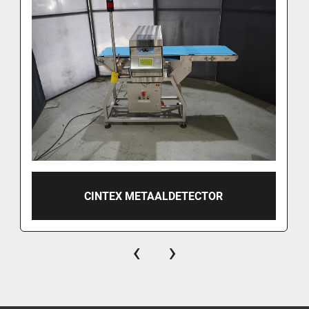
CINTEX METAALDETECTOR
‹
›