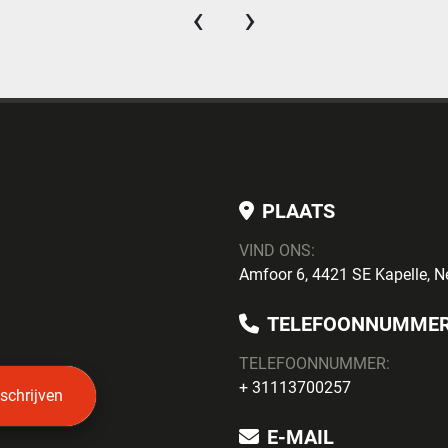
‹
›
PLAATS
VIND ONS:
Amfoor 6, 4421 SE Kapelle, N
TELEFOONNUMME
TELEFOONNUMMER:
+ 31113700257
nschrijven
E-MAIL