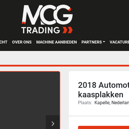
OCHT
OVER ONS
MACHINE AANBIEDEN
PARTNERS
VACATUR
2018 Automot
kaasplakken
Plaats:
Kapelle, Nederla