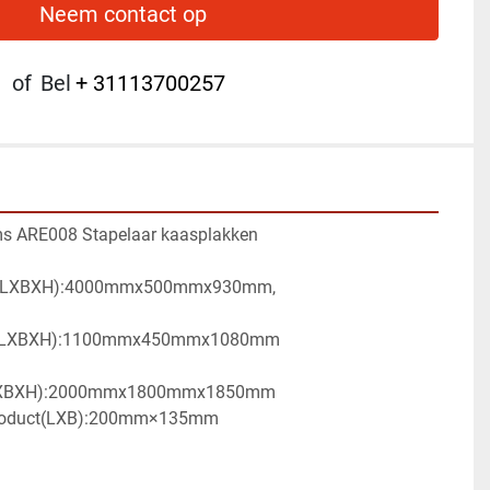
Neem contact op
of
Bel
+ 31113700257
s ARE008 Stapelaar kaasplakken
d (LXBXH):4000mmx500mmx930mm, 
d (LXBXH):1100mmx450mmx1080mm
 (LXBXH):2000mmx1800mmx1850mm
product(LXB):200mm×135mm