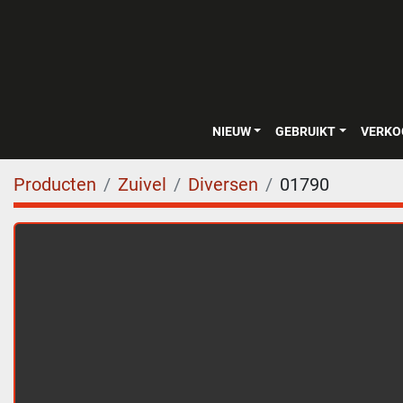
NIEUW
GEBRUIKT
VERK
Producten
Zuivel
Diversen
01790