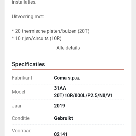
installaties.
Uitvoering met:
* 20 thermische platen/buizen (20T)
* 10 rijen/circuits (10R)
* Lengte 3300 mm b 1700 mm H 1400 mm 
Alle details
* P2.5 aansluiting/configuratie
* N8/V1 uitvoering
Specificaties
Kenmerken:
Fabrikant
Coma s.p.a.
31AA
* Hoge warmte-efficiëntie
Model
20T/10R/800L/P2.5/N8/V1
* Compact en onderhoudsvriendelijk ontwerp
* Geschikt voor continu industrieel gebruik
Jaar
2019
* Duurzame constructie voor lange levensduur
Conditie
Gebruikt
* Toepasbaar voor zowel koel- als 
verwarmingsprocessen
Voorraad
02141