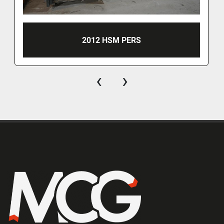
2012 HSM PERS
‹
›