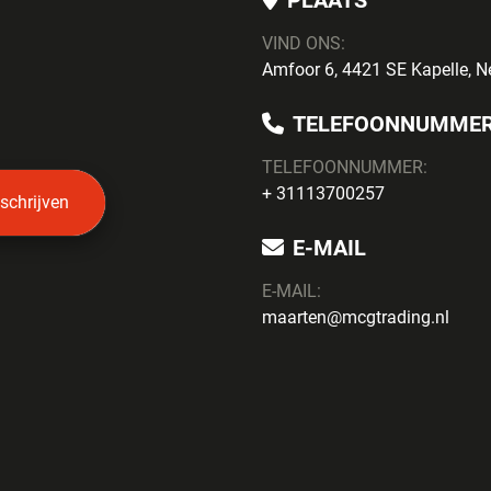
PLAATS
VIND ONS:
Amfoor 6, 4421 SE Kapelle, N
TELEFOONNUMME
TELEFOONNUMMER:
+ 31113700257
nschrijven
E-MAIL
E-MAIL:
maarten@mcgtrading.nl