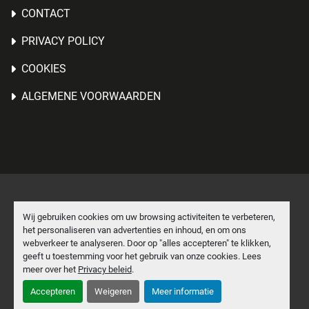
CONTACT
PRIVACY POLICY
COOKIES
ALGEMENE VOORWAARDEN
Cookies beheren
Wij gebruiken cookies om uw browsing activiteiten te verbeteren,
het personaliseren van advertenties en inhoud, en om ons
Machinio System
website door
Machinio
webverkeer te analyseren. Door op "alles accepteren" te klikken,
geeft u toestemming voor het gebruik van onze cookies. Lees
facebook
linkedin
meer over het
Privacy beleid
.
Accepteren
Weigeren
Meer informatie