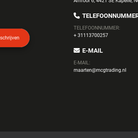
Amfoor 6, 4421 SE Kapelle, N
TELEFOONNUMME
TELEFOONNUMMER:
+ 31113700257
nschrijven
E-MAIL
E-MAIL:
maarten@mcgtrading.nl