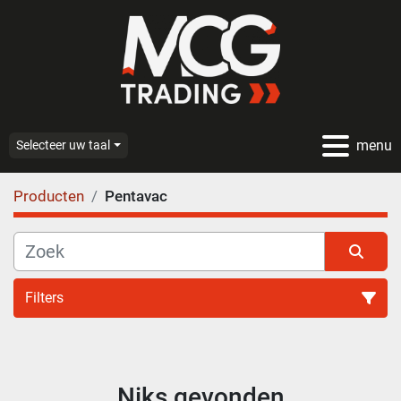
menu
Selecteer uw taal
Producten
Pentavac
Filters
Alle categoriën
Niks gevonden
Sorteren op