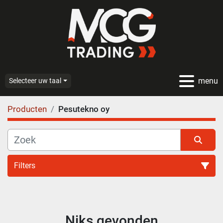
menu
Selecteer uw taal
Producten
Pesutekno oy
Filters
Alle categoriën
Niks gevonden
Sorteren op