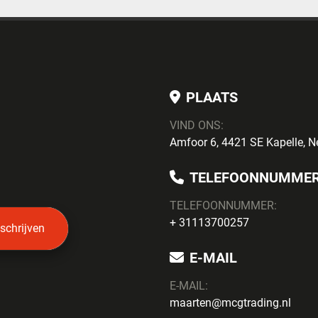
PLAATS
VIND ONS:
Amfoor 6, 4421 SE Kapelle, N
TELEFOONNUMME
TELEFOONNUMMER:
+ 31113700257
nschrijven
E-MAIL
E-MAIL:
maarten@mcgtrading.nl