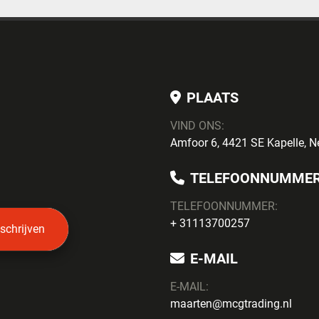
PLAATS
VIND ONS:
Amfoor 6, 4421 SE Kapelle, N
TELEFOONNUMME
TELEFOONNUMMER:
+ 31113700257
nschrijven
E-MAIL
E-MAIL:
maarten@mcgtrading.nl