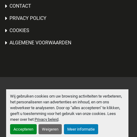
CONTACT
PRIVACY POLICY
COOKIES
ALGEMENE VOORWAARDEN
Cookies beheren
Wij gebruiken cookies om uw browsing activiteiten te verbeteren,
het personaliseren van advertenties en inhoud, en om ons
Machinio System
website door
Machinio
webverkeer te analyseren. Door op "alles accepteren" te klikken,
geeft u toestemming voor het gebruik van onze cookies. Lees
facebook
linkedin
meer over het
Privacy beleid
.
Accepteren
Weigeren
Meer informatie