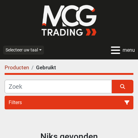
menu
Selecteer uw taal
Producten
Gebruikt
Filters
Alle categoriën
Niks gevonden
Sorteren op