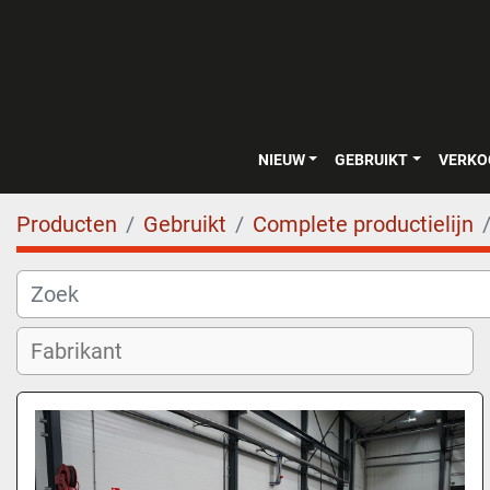
NIEUW
GEBRUIKT
VERK
Producten
Gebruikt
Complete productielijn