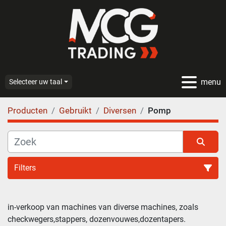
menu
Selecteer uw taal
Producten
Gebruikt
Diversen
Pomp
Filters
Pomp (6)
in-verkoop van machines van diverse machines, zoals 
checkwegers,stappers, dozenvouwes,dozentapers.
Sorteren op