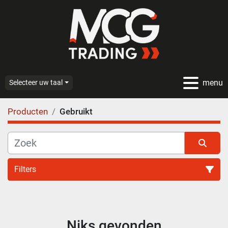
menu
Selecteer uw taal
Producten
Gebruikt
Filters
Alle categoriën
Niks gevonden
Sorteren op