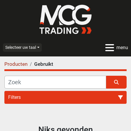
menu
Selecteer uw taal
Producten
Gebruikt
Filters
Alle categoriën
Niks gevonden
Sorteren op