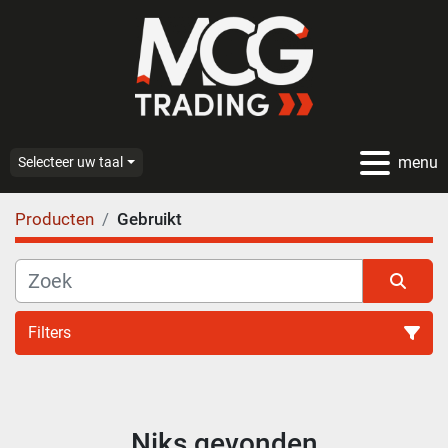
menu
Selecteer uw taal
Producten
Gebruikt
Filters
Alle categoriën
Niks gevonden
Sorteren op