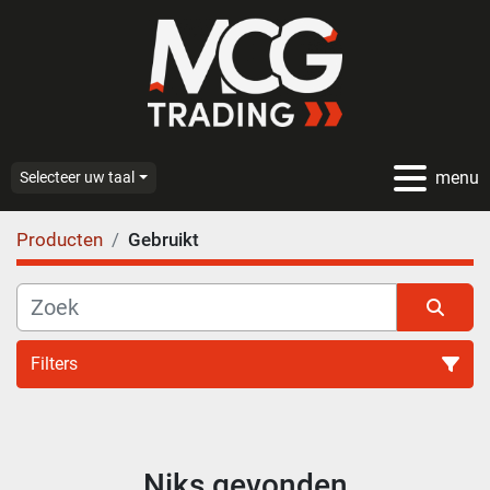
menu
Selecteer uw taal
Producten
Gebruikt
Filters
Alle categoriën
Niks gevonden
Sorteren op