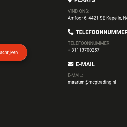
PLAATS
VIND ONS:
Amfoor 6, 4421 SE Kapelle, N
TELEFOONNUMME
TELEFOONNUMMER:
+ 31113700257
nschrijven
E-MAIL
E-MAIL:
maarten@mcgtrading.nl